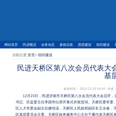
网站首页
民进概况
会务动态
参政议政
思想建设
组织建设
当前位置:
首页
>
组织建设
民进天桥区第八次会员代表大
基
发布时间： 2025-12-25 04:4
12月23日，民进济南市天桥区第八次会员代表大会召开
书记、区监委主任李国华出席开幕式并致贺词。天桥区委常委
区人大常委会副主任滕培汤，天桥区人民政府副区长王永春，
区基层委员会主委、天桥区政务服务中心主任于雁代表天桥区