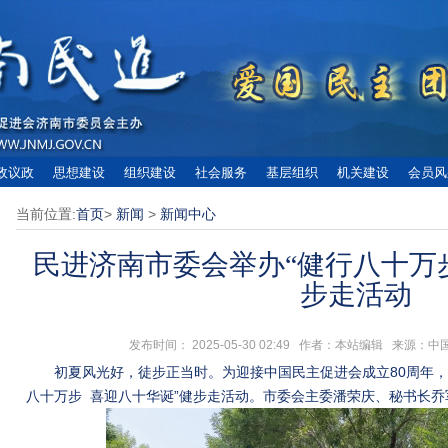
政议政
思想建设
组织建设
社会服务
基层组织
机关建设
会员风
当前位置:
首页
>
新闻
>
新闻中心
民进济南市委会举办“健行八十万步
步走活动
发布时间： 2025-05-30 02:49 作者：本站编辑 来源
初夏风光好，徒步正当时。为迎接中国民主促进会成立80周年，
八十万步 喜迎八十华诞”健步走活动。市委会主委潘荣庆、秘书长乔