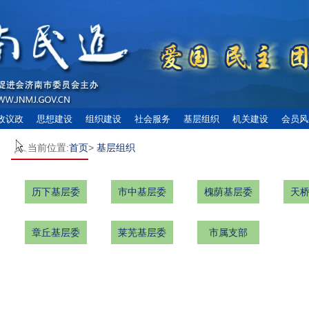
政议政
思想建设
组织建设
社会服务
基层组织
机关建设
会员风
当前位置:
首页
>
基层组织
历下基层委
市中基层委
槐荫基层委
天
章丘基层委
莱芜基层委
市属支部