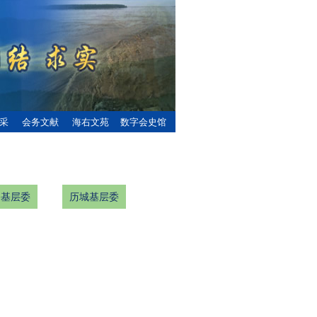
采
会务文献
海右文苑
数字会史馆
桥基层委
历城基层委