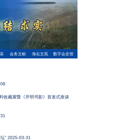
采
会务文献
海右文苑
数字会史馆
-08
资料收藏展暨《开明书影》首发式座谈
-31
坛”
2025-03-31