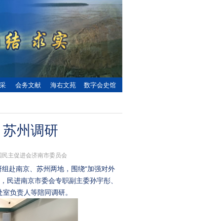
采
会务文献
海右文苑
数字会史馆
、苏州调研
：中国民主促进会济南市委员会
研组赴南京、苏州两地，围绕“加强对外
研，民进南京市委会专职副主委孙宇彤、
处室负责人等陪同调研。