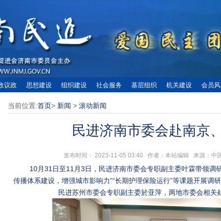
政议政
思想建设
组织建设
社会服务
基层组织
机关建设
会员风
当前位置:
首页
>
新闻
>
滚动新闻
民进济南市委会赴南京
发布时间： 2023-11-05 03:40 作者：本站编辑 来源
10月31日至11月3日，民进济南市委会专职副主委叶霖带领调
传播体系建设，增强城市影响力”“长期护理保险运行”等课题开展调
民进苏州市委会专职副主委於亚萍，两地市委会相关