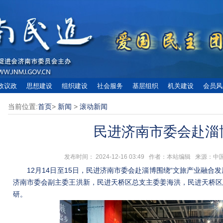
政议政
思想建设
组织建设
社会服务
基层组织
机关建设
会员风
当前位置:
首页
>
新闻
>
滚动新闻
民进济南市委会赴淄
发布时间： 2024-12-16 03:49 作者：本站编辑 来源
12月14日至15日，民进济南市委会赴淄博围绕“文旅产业融合发
济南市委会副主委王洪新，民进天桥区总支主委姜海洪，民进天桥区
研。